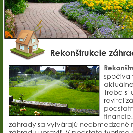
Rekonštrukcie záhra
Rekonštr
spočíva 
aktuálne
Treba si
revitaliz
podstatn
financie.
záhrady sa vytvárajú neobmedzené 
záhradu upraviť. V podstate tvoríme