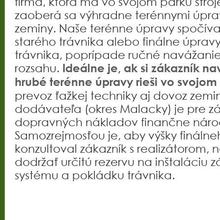
firma, ktorá má vo svojom parku stro
zaoberá sa výhradne terénnymi úpr
zeminy. Naše terénne úpravy spočíva
starého trávnika alebo finálne úpra
trávnika, poprípade ručné navážani
rozsahu.
Ideálne je, ak si zákazník n
hrubé terénne úpravy rieši vo svojom 
prevoz ťažkej techniky aj dovoz zemi
dodávateľa (okres Malacky) je pre zá
dopravných nákladov finančne náro
Samozrejmosťou je, aby výšky finálne
konzultoval zákazník s realizátorom, n
dodržať určitú rezervu na inštaláciu
systému a pokládku trávnika.