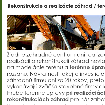
Rekonštrukcie a realizácie záhrad / ter
Žiadne záhradné centrum ani realizač
realizácií a rekonštrukcií záhrad nevl
na modelácie terénu a
terénne úpra
rozsahu. Návratnosť takejto investície
záhradnú firmu ani za 20 rokov, preto
vykonávajú zväčša stavebné firmy ale
Hrubé terénne úpravy
pri realizáciác
pre nás zabe
rekonštrukciách záhrad