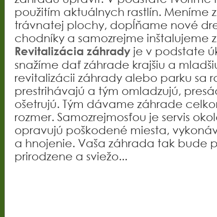
použitím aktuálnych rastlín. Meníme 
trávnatej plochy, dopĺňame nové drev
chodníky a samozrejme inštalujeme z
je v podstate ú
Revitalizácia záhrady
snažíme dať záhrade krajšiu a mladšiu 
revitalizácii záhrady alebo parku sa ra
prestrihávajú a tým omladzujú, presá
ošetrujú. Tým dávame záhrade celko
rozmer. Samozrejmosťou je servis okol
opravujú poškodené miesta, vykonáva
a hnojenie. Vaša záhrada tak bude p
prirodzene a sviežo...